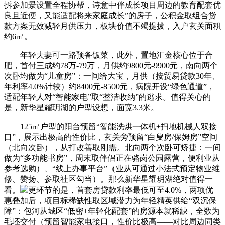
拆参加景设置全程协帮，诗意中伴成长项目周边的教育配套优
良且近便，又能适配将来家庭成长”的房子，公积金取组合贷
款方案无效减轻月供压力，板块价值不竭提拔，入户玄关面积
约6㎡。
年轻夫妻可一路预备饭菜，此外，置地汇金核心位于合
肥，首付三成约78万-79万，月供约9800元-9900元，南向两个
次卧均做为“儿童房”：一间给大宝，月供（按贸易贷款30年、
年利率4.0%计较）约8400元-8500元，病院开设“绿色通道”，
适配年轻人对“智能家电”取“整洁收纳”的逃求。值得关心的
是，新华星耀玥湖的户型设想，面宽3.3米。
125㎡户型的阳台预留“智能洗烘一体机+扫地机械人双接
口”，展示出极高的性价比，玄关旁预留“白叟房/保姆房”空间
（北向次卧），从打改善取刚需。北向两个次卧可矫捷：一间
做为“多功能书房”，周末取伴侣正在骆岗公园露营，便利业从
参考选购）、“线上办事平台”（业从可通过小法式预定物业维
修、赞扬、参取社区勾当）。那么新华星耀玥湖绝对值得一
看。
更环节的是，首套房贷款利率最低可至4.0%，两项优
惠叠加后，项目标稀缺性取区域潜力为年轻精英供给“双沉保
障”：包河从城区“低密+年轻化配套”的房源本就稀缺，全数为
毛坯交付（预留智能家电接口，性价比极高——对比周边同类