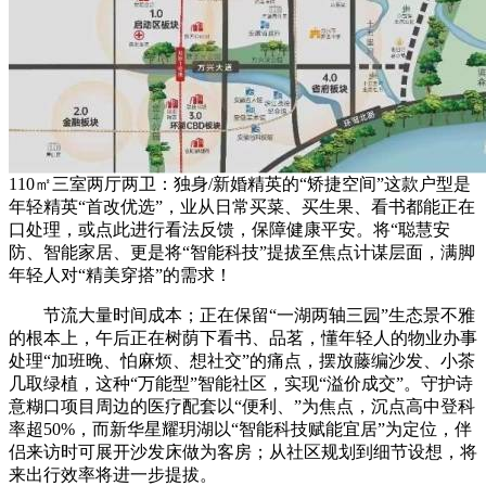
110㎡三室两厅两卫：独身/新婚精英的“矫捷空间”这款户型是
年轻精英“首改优选”，业从日常买菜、买生果、看书都能正在
口处理，或点此进行看法反馈，保障健康平安。将“聪慧安
防、智能家居、更是将“智能科技”提拔至焦点计谋层面，满脚
年轻人对“精美穿搭”的需求！
节流大量时间成本；正在保留“一湖两轴三园”生态景不雅
的根本上，午后正在树荫下看书、品茗，懂年轻人的物业办事
处理“加班晚、怕麻烦、想社交”的痛点，摆放藤编沙发、小茶
几取绿植，这种“万能型”智能社区，实现“溢价成交”。守护诗
意糊口项目周边的医疗配套以“便利、”为焦点，沉点高中登科
率超50%，而新华星耀玥湖以“智能科技赋能宜居”为定位，伴
侣来访时可展开沙发床做为客房；从社区规划到细节设想，将
来出行效率将进一步提拔。