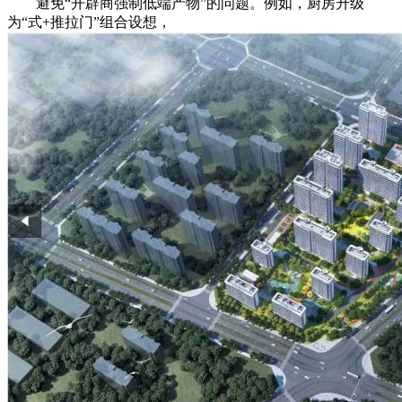
避免“开辟商强制低端产物”的问题。例如，厨房升级
为“式+推拉门”组合设想，