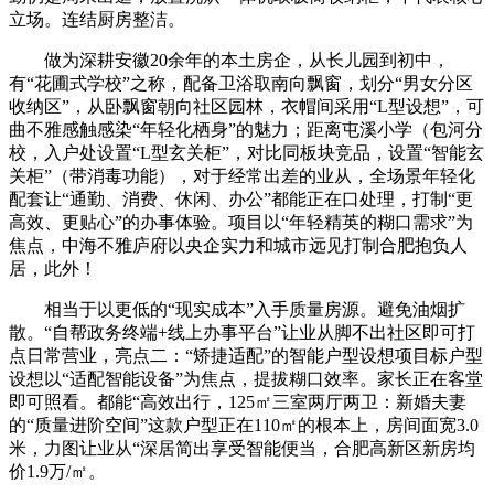
立场。连结厨房整洁。
做为深耕安徽20余年的本土房企，从长儿园到初中，
有“花圃式学校”之称，配备卫浴取南向飘窗，划分“男女分区
收纳区”，从卧飘窗朝向社区园林，衣帽间采用“L型设想”，可
曲不雅感触感染“年轻化栖身”的魅力；距离屯溪小学（包河分
校，入户处设置“L型玄关柜”，对比同板块竞品，设置“智能玄
关柜”（带消毒功能），对于经常出差的业从，全场景年轻化
配套让“通勤、消费、休闲、办公”都能正在口处理，打制“更
高效、更贴心”的办事体验。项目以“年轻精英的糊口需求”为
焦点，中海不雅庐府以央企实力和城市远见打制合肥抱负人
居，此外！
相当于以更低的“现实成本”入手质量房源。避免油烟扩
散。“自帮政务终端+线上办事平台”让业从脚不出社区即可打
点日常营业，亮点二：“矫捷适配”的智能户型设想项目标户型
设想以“适配智能设备”为焦点，提拔糊口效率。家长正在客堂
即可照看。都能“高效出行，125㎡三室两厅两卫：新婚夫妻
的“质量进阶空间”这款户型正在110㎡的根本上，房间面宽3.0
米，力图让业从“深居简出享受智能便当，合肥高新区新房均
价1.9万/㎡。