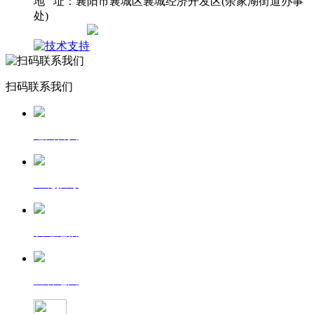
地 址：襄阳市襄城区襄城经济开发区(余家湖街道办事
处)
网站地图
扫码联系我们
返回首页
一键拨号
发送短信
查看地图