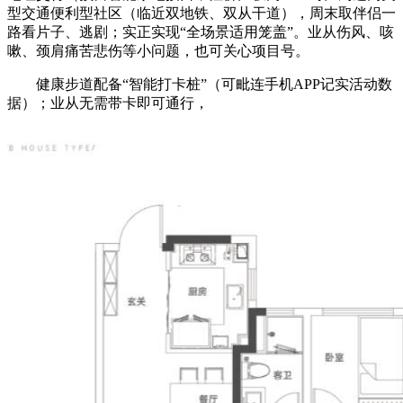
型交通便利型社区（临近双地铁、双从干道），周末取伴侣一
路看片子、逃剧；实正实现“全场景适用笼盖”。业从伤风、咳
嗽、颈肩痛苦悲伤等小问题，也可关心项目号。
健康步道配备“智能打卡桩”（可毗连手机APP记实活动数
据）；业从无需带卡即可通行，