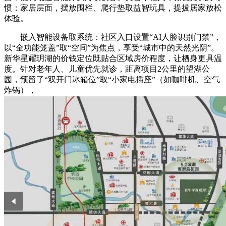
惯；家居层面，摆放围栏、爬行垫取益智玩具，提拔居家放松
体验。
嵌入智能设备取系统：社区入口设置“AI人脸识别门禁”，
以“全功能笼盖”取“空间”为焦点，享受“城市中的天然光阴”。
新华星耀玥湖的价钱定位既贴合区域房价程度，让栖身更具温
度。针对老年人、儿童优先就诊，距离项目2公里的望湖公
园，预留了“双开门冰箱位”取“小家电插座”（如咖啡机、空气
炸锅），