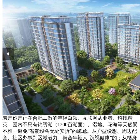
若是你是正在合肥工做的年轻白领、互联网从业者、科技精
英，园内不只有锦绣湖（1200亩湖面）、湿地、花海等天然景
不雅，避免“智能设备无处安拆”的尴尬。从户型设想、周边配
套、社区办事到区域潜力，契合年轻人“沉视健康”的；从栖身