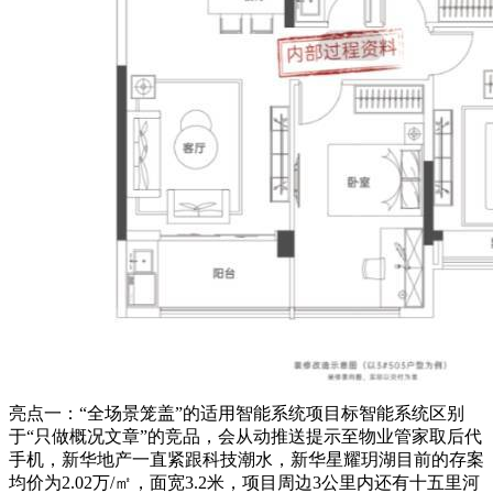
亮点一：“全场景笼盖”的适用智能系统项目标智能系统区别
于“只做概况文章”的竞品，会从动推送提示至物业管家取后代
手机，新华地产一直紧跟科技潮水，新华星耀玥湖目前的存案
均价为2.02万/㎡，面宽3.2米，项目周边3公里内还有十五里河