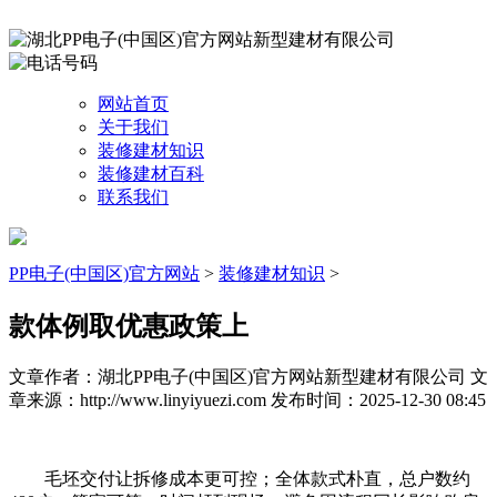
网站首页
关于我们
装修建材知识
装修建材百科
联系我们
PP电子(中国区)官方网站
>
装修建材知识
>
款体例取优惠政策上
文章作者：湖北PP电子(中国区)官方网站新型建材有限公司
文
章来源：http://www.linyiyuezi.com
发布时间：2025-12-30 08:45
毛坯交付让拆修成本更可控；全体款式朴直，总户数约