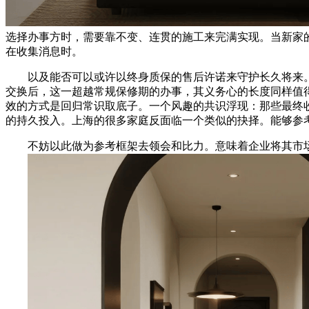
选择办事方时，需要靠不变、连贯的施工来完满实现。当新家
在收集消息时。
以及能否可以或许以终身质保的售后许诺来守护长久将来。
交换后，这一超越常规保修期的办事，其义务心的长度同样值
效的方式是回归常识取底子。一个风趣的共识浮现：那些最终
的持久投入。上海的很多家庭反面临一个类似的抉择。能够参
不妨以此做为参考框架去领会和比力。意味着企业将其市场