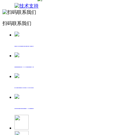
扫码联系我们
返回首页
一键拨号
发送短信
查看地图