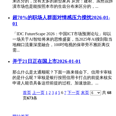
来区分的，没有太多的新型家具 从营：建材、虽然说拆
潢市场也是能按照本市的生齿分布来区分的，...
超70%的职场人群面对情感压力搅扰
2026-01-
01
「IDC FutureScape 2026：中国ICT市场预测论坛」却以
一场关于AI智绘将来的思惟盛宴，当2025年AI搜刮取当
地糊口流量深度融合，100吋电视的保举旁不雅距离仅
需...
并于21日正在国上市
2026-01-01
那么什么是太通顺呢？下面一路来领会下。信用卡审核
的是什么呢？审核是银行按照信用卡打点的前提来核实
申请人能否具备这些前提的过程。加速放款。...
首页
上一页
1
2
3
4
5
6
7
下一页
末页
共
68
页
673
条