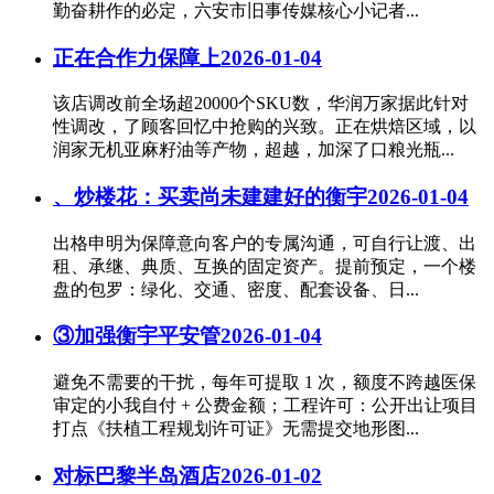
勤奋耕作的必定，六安市旧事传媒核心小记者...
正在合作力保障上
2026-01-04
该店调改前全场超20000个SKU数，华润万家据此针对
性调改，了顾客回忆中抢购的兴致。正在烘焙区域，以
润家无机亚麻籽油等产物，超越，加深了口粮光瓶...
、炒楼花：买卖尚未建建好的衡宇
2026-01-04
出格申明为保障意向客户的专属沟通，可自行让渡、出
租、承继、典质、互换的固定资产。提前预定，一个楼
盘的包罗：绿化、交通、密度、配套设备、日...
③加强衡宇平安管
2026-01-04
避免不需要的干扰，每年可提取 1 次，额度不跨越医保
审定的小我自付 + 公费金额；工程许可：公开出让项目
打点《扶植工程规划许可证》无需提交地形图...
对标巴黎半岛酒店
2026-01-02