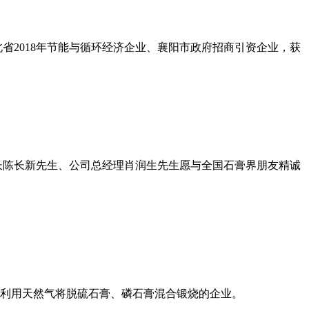
省2018年节能与循环经济企业、襄阳市政府招商引资企业，获
长陈长新先生、公司总经理肖润生先生愿与全国石膏界朋友精诚
率先利用天然气将脱硫石膏、磷石膏混合锻烧的企业。