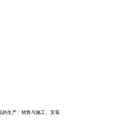
品的生产、销售与施工、安装