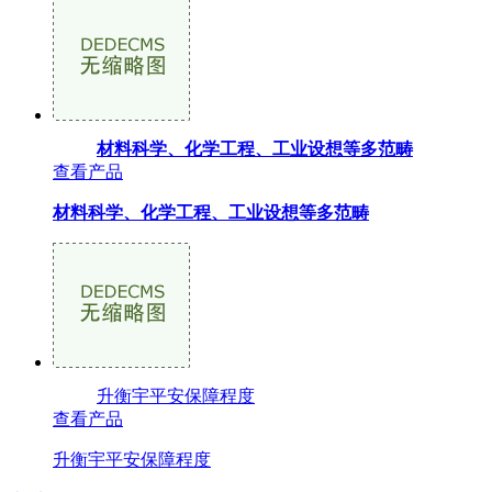
材料科学、化学工程、工业设想等多范畴
查看产品
材料科学、化学工程、工业设想等多范畴
升衡宇平安保障程度
查看产品
升衡宇平安保障程度